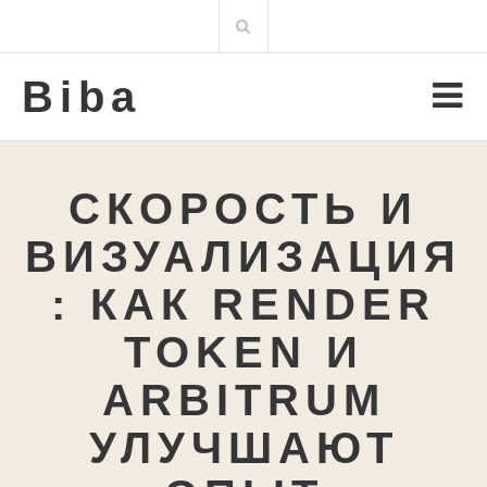
Перейти
Поиск
к
для:
содержимому
Biba
СКОРОСТЬ И
ВИЗУАЛИЗАЦИЯ
: КАК RENDER
TOKEN И
ARBITRUM
УЛУЧШАЮТ